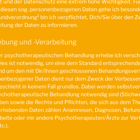
ht und der Datenschutz eine extrem hohe Wichtigkeit. Fü
it diesen sog. personenbezogenen Daten gehe ich besond
1
rundverordnung
bin ich verpflichtet, Dich/Sie über den
itung der Daten zu informieren.
ebung und -Verarbeitung
ner psychotherapeutischen Behandlung erhebe ich versch
Dies ist notwendig, um eine dem Standard entsprechend
nd um den mit Dir/Ihnen geschlossenen Behandlungsve
onenbezogener Daten dient nur dem Zweck der Verbesse
chieht in keinem Fall grundlos. Dabei werden selbstver
psychotherapeutische Behandlung notwendig sind (Stichw
en sowie die Rechte und Pflichten, die sich aus dem Th
erhebenden Daten zählen Anamnesen, Diagnosen, Befund
rarbeite oder mir andere Psychotherapeuten/Ärzte zur Ver
c.).