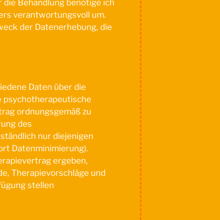
r die Behandlung benötige ich
ers verantwortungsvoll um.
 Zweck der Datenerhebung, die
iedene Daten über die
e psychotherapeutische
rtrag ordnungsgemäß zu
rung des
ständlich nur diejenigen
ort Datenminimierung).
erapievertrag ergeben,
e, Therapievorschläge und
fügung stellen