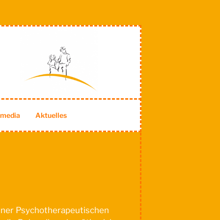
imedia
Aktuelles
meiner Psychotherapeutischen