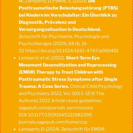
M., Lempertz, D.,Pawils, S. (2020).
Die
Posttraumatische Belastungsstörung (PTBS)
bei Kindern
im Vorschulalter: Ein Überblick zu
Diagnostik, Prävalenz und
Versorgungssituation in Deutschland.
Zeitschrift für Psychiatrie, Psychologie und
Psychotherapie (2020), 68 (1), 16–
32 https://doi.org/10.1024/1661-4747/a000401
Lempertz et al. (2022).
Short-Term Eye
Movement Desensitization and Reprocessing
(EMDR) Therapy to Treat Children with
Posttraumatic Stress Symptoms after Single
Trauma: A Case Series.
Clinical Child Psychology
and Psychiatry 2022, Vol. 0(0) 1–15 © The
Author(s) 2022 Article reuse guidelines:
sagepub.com/journals-permissions
DOI: 10.1177/13591045221082395
journals.sagepub.com/home/ccp
Lempertz, D. (2024). Zeitschrift für EMDR.