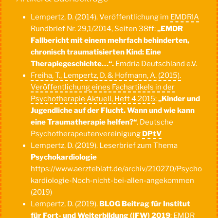
Lempertz, D. (2014). Veröffentlichung im
EMDRIA
Rundbrief Nr. 29,1/2014, Seiten 38ff:
„EMDR
Fallbericht mit einem mehrfach behinderten,
chronisch traumatisierten Kind: Eine
Therapiegeschichte…“.
Emdria Deutschland e.V.
Freiha, T., Lempertz, D. & Hofmann, A. (2015).
Veröffentlichung eines Fachartikels in der
Psychotherapie Aktuell, Heft 4.2015
:
„Kinder und
Jugendliche auf der Flucht. Wann und wie kann
eine Traumatherapie helfen?“
. Deutsche
Psychotherapeutenvereinigung
DPtV
Lempertz, D. (2019). Leserbrief zum Thema
Psychokardiologie
https://www.aerzteblatt.de/archiv/210270/Psycho
kardiologie-Noch-nicht-bei-allen-angekommen
(2019)
Lempertz, D. (2019).
BLOG Beitrag für Institut
für Fort- und Weiterbildung (IFW) 2019
: EMDR