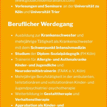
(www.globalchildemdralliance.com)
Vorlesungen und Seminare
an der
Universität zu
Köln
und
Universität Trier
Beruflicher Werdegang
Krankenschwester
und
Ausbildung zur
mehrjährige Tätigkeit als Krankenschwester
mit
dem
Schwerpunkt Intensivmedizin
Studium
der
Diplom-Sozialpädagogik
(FH Köln)
Trainerin für
Allergie- und Asthmakranke
Kinder- und Jugendliche
und
Neurodermitistrainerin
(FAAK e. V., Köln)
Mehrjährige Berufstätigkeit in der ambulanten,
teilstationären und vollstationären Kinder- und
Jugendpsychiatrie/-psychotherapie
Weiterbildung in
Gestalttherapie
und
Verhaltenstherapie
Approbation als Kinder- und