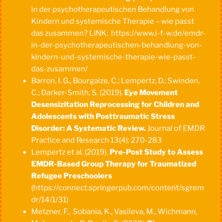
in der psychotherapeutischen Behandlung von
Kindern und systemische Therapie – wie passt
das zusammen? LINK: https://www.i-f-w.de/emdr-
in-der-psychotherapeutischen-behandlung-von-
kindern-und-systemische-therapie-wie-passt-
das-zusammen/
Barron, I. G., Bourgaize, C.; Lempertz, D.; Swinden,
C.; Darker-Smith, S. (2019).
Eye Movement
Desensizitation Reprocessing for Children and
Adolescents with Posttraumatic Stress
Disorder: A Systematic Review.
Journal of EMDR
Practice and Research 13(4): 270-283
Lempertz et al. (2019).
Pre-Post Study to Assess
EMDR-Based Group Therapy for Traumatized
Refugee Preschoolers
(https://connect.springerpub.com/content/sgrem
dr/14/1/31)
Metzner, F., Sobania, K., Vasileva, M., Wichmann,