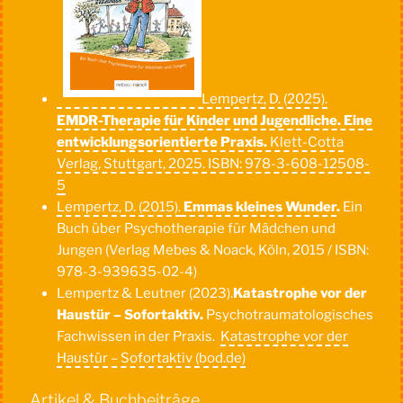
Lempertz, D. (2025).
EMDR-Therapie für Kinder und Jugendliche. Eine
entwicklungsorientierte Praxis.
Klett-Cotta
Verlag, Stuttgart, 2025. ISBN: 978-3-608-12508-
5
Lempertz, D. (2015).
Emmas kleines Wunder
.
Ein
Buch über Psychotherapie für Mädchen und
Jungen (Verlag Mebes & Noack, Köln, 2015 / ISBN:
978-3-939635-02-4)
Lempertz & Leutner (2023).
K
atastrophe vor der
Haustür – Sofortaktiv.
Psychotraumatologisches
Fachwissen in der Praxis.
Katastrophe vor der
Haustür – Sofortaktiv (bod.de)
Artikel & Buchbeiträge