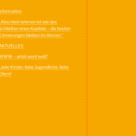
Information
„Abschied nehmen ist wie das
Schließen eines Kapitels – die besten
Erinnerungen bleiben im Herzen.“
AKTUELLES
WWW – what went well?
Liebe Kinder, liebe Jugendliche, liebe
Eltern!
er
g