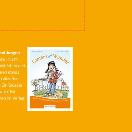
und Jungen
re - nicht
n Mädchen und
ahren etwas
itization
 Ein Glossar
apie. Für
nen im Verlag