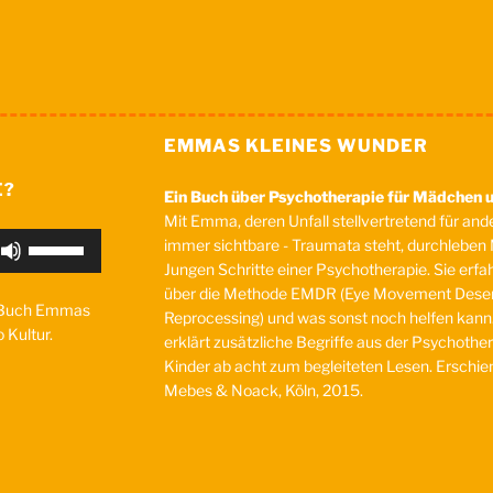
EMMAS KLEINES WUNDER
E?
Ein Buch über Psychotherapie für Mädchen 
Mit Emma, deren Unfall stellvertretend für ande
Pfeiltasten
immer sichtbare - Traumata steht, durchlebe
Hoch/Runter
Jungen Schritte einer Psychotherapie. Sie erf
benutzen,
über die Methode EMDR (Eye Movement Desens
 Buch Emmas
um
Reprocessing) und was sonst noch helfen kann.
 Kultur.
die
erklärt zusätzliche Begriffe aus der Psychother
Lautstärke
Kinder ab acht zum begleiteten Lesen. Erschie
zu
Mebes & Noack, Köln, 2015.
regeln.