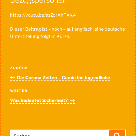
Bezugspersonen
https://youtu.be/azZqrAhTXK4
Dieser Beitrag ist – noch – auf englisch, eine deutsche
Untertitelung folgt in Kürze.
Beitragsnavigation
Vorheriger
ZURÜCK
Beitrag
Die Corona Zeiten – Comic für Jugendliche
Nächster
WEITER
Beitrag
Was bedeutet Sicherheit?
Suche
Suchen