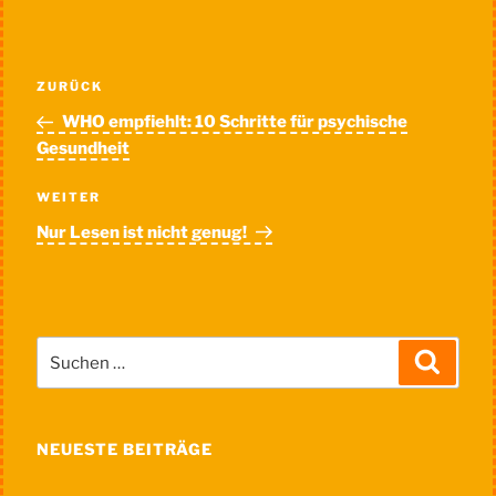
Beitragsnavigation
Vorheriger
ZURÜCK
Beitrag
WHO empfiehlt: 10 Schritte für psychische
Gesundheit
Nächster
WEITER
Beitrag
Nur Lesen ist nicht genug!
Suche
Suchen
nach:
NEUESTE BEITRÄGE