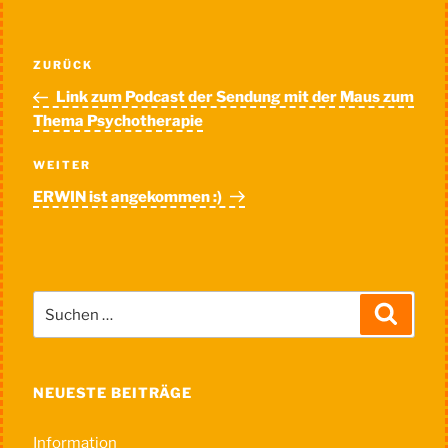
Beitragsnavigation
Vorheriger
ZURÜCK
Beitrag
Link zum Podcast der Sendung mit der Maus zum
Thema Psychotherapie
Nächster
WEITER
Beitrag
ERWIN ist angekommen :)
Suche
Suchen
nach:
NEUESTE BEITRÄGE
Information